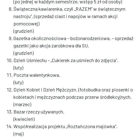
(po jednej w każdym semestrze, wstęp 5 zł od osoby)
Świąteczna kawiarenka, czyli „RAZEM” w świątecznym
nastroju”. (sprzedaż ciast i napojów w ramach akcji
pomocowej)
(grudzień)
Gazetka okolicznościowa – bożonarodzeniowa. – sprzedaż
gazetki jako akcja zarobkowa dla SU.
(grudzień)
Dzień Uśmiechu – „Cukierek za uśmiech do zdjęcia”.
(luty)
Poczta walentynkowa.
(luty)
Dzień Kobiet i Dzień Mężczyzn. (fotobudka oraz piosenki o
kobietach i mężczyznach podczas przerw śródlekcyjnych.
(marzec)
Bazar rzeczy używanych.
(kwiecień)
Współrealizacja projektu „Roztańczona majówka”.
(maj)