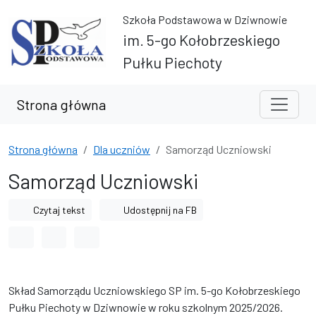
Przejdź do treści
Przejdź do wyszukiwarki
Szkoła Podstawowa w Dziwnowie
im. 5-go Kołobrzeskiego
Pułku Piechoty
Strona główna
Strona główna
Dla uczniów
Samorząd Uczniowski
Samorząd Uczniowski
Czytaj tekst
Udostępnij na FB
Odstęp między wyrazami
Odstęp między literami
Odstęp między wierszami
Skład Samorządu Uczniowskiego SP im. 5-go Kołobrzeskiego
Pułku Piechoty w Dziwnowie w roku szkolnym 2025/2026.